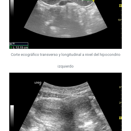
Corte ecográfico transverso y longitudinal a nivel del hipocondrio
izquierdo