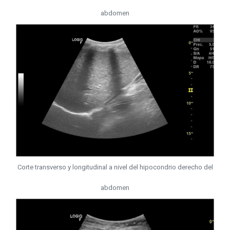
abdomen
Corte transverso y longitudinal a nivel del hipocondrio derecho del
abdomen