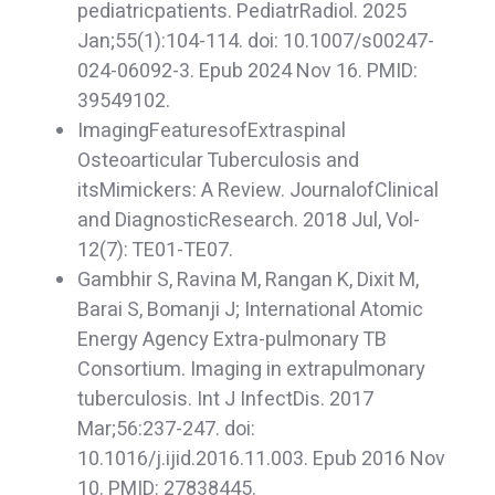
pediatricpatients. PediatrRadiol. 2025
Jan;55(1):104-114. doi: 10.1007/s00247-
024-06092-3. Epub 2024 Nov 16. PMID:
39549102.
ImagingFeaturesofExtraspinal
Osteoarticular Tuberculosis and
itsMimickers: A Review. JournalofClinical
and DiagnosticResearch. 2018 Jul, Vol-
12(7): TE01-TE07.
Gambhir S, Ravina M, Rangan K, Dixit M,
Barai S, Bomanji J; International Atomic
Energy Agency Extra-pulmonary TB
Consortium. Imaging in extrapulmonary
tuberculosis. Int J InfectDis. 2017
Mar;56:237-247. doi:
10.1016/j.ijid.2016.11.003. Epub 2016 Nov
10. PMID: 27838445.