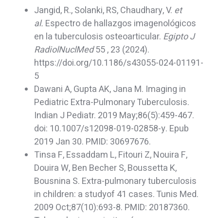
Jangid, R., Solanki, RS, Chaudhary, V.
et
al.
Espectro de hallazgos imagenológicos
en la tuberculosis osteoarticular.
Egipto J
RadiolNuclMed
55 , 23 (2024).
https://doi.org/10.1186/s43055-024-01191-
5
Dawani A, Gupta AK, Jana M. Imaging in
Pediatric Extra-Pulmonary Tuberculosis.
Indian J Pediatr. 2019 May;86(5):459-467.
doi: 10.1007/s12098-019-02858-y. Epub
2019 Jan 30. PMID: 30697676.
Tinsa F, Essaddam L, Fitouri Z, Nouira F,
Douira W, Ben Becher S, Boussetta K,
Bousnina S. Extra-pulmonary tuberculosis
in children: a studyof 41 cases. Tunis Med.
2009 Oct;87(10):693-8. PMID: 20187360.