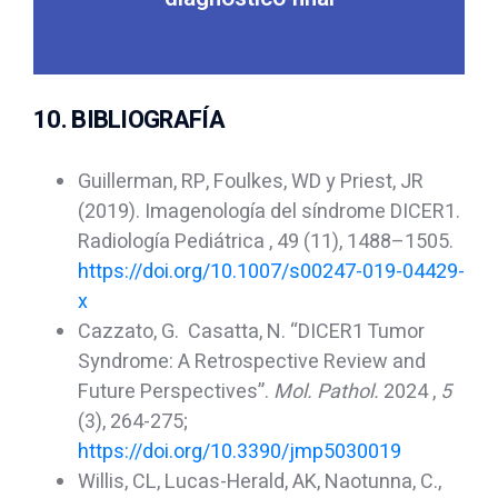
bilateral y carcinoma folicular
concomitante de tumor de Wilms
estudio molecular con presentación
Síndrome de DICER 1 confirmado por
10. BIBLIOGRAFÍA
Guillerman, RP, Foulkes, WD y Priest, JR
(2019). Imagenología del síndrome DICER1.
Radiología Pediátrica , 49 (11), 1488–1505.
https://doi.org/10.1007/s00247-019-04429-
x
Cazzato, G. Casatta, N. “DICER1 Tumor
Syndrome: A Retrospective Review and
Future Perspectives”.
Mol. Pathol.
2024 ,
5
(3), 264-275;
https://doi.org/10.3390/jmp5030019
Willis, CL, Lucas-Herald, AK, Naotunna, C.,