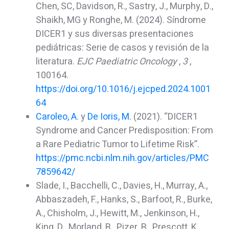
Chen, SC, Davidson, R., Sastry, J., Murphy, D.,
Shaikh, MG y Ronghe, M. (2024). Síndrome
DICER1 y sus diversas presentaciones
pediátricas: Serie de casos y revisión de la
literatura.
EJC Paediatric Oncology
,
3
,
100164.
https://doi.org/10.1016/j.ejcped.2024.1001
64
Caroleo, A
. y
De Ioris, M.
(2021). “DICER1
Syndrome and Cancer Predisposition: From
a Rare Pediatric Tumor to Lifetime Risk”.
https://pmc.ncbi.nlm.nih.gov/articles/PMC
7859642/
Slade, I., Bacchelli, C., Davies, H., Murray, A.,
Abbaszadeh, F., Hanks, S., Barfoot, R., Burke,
A., Chisholm, J., Hewitt, M., Jenkinson, H.,
King, D., Morland, B., Pizer, B., Prescott, K.,