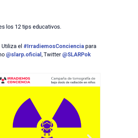
s los 12 tips educativos.
Utiliza el
#IrradiemosConciencia
para
omo
@slarp.oficial
, Twitter
@SLARPok