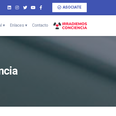
ASOCIATE
l ▾
Enlaces ▾
Contacto
ncia